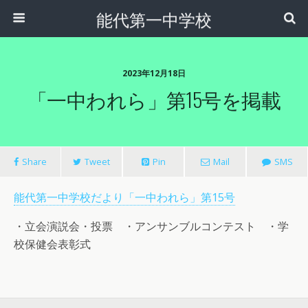
能代第一中学校
2023年12月18日
「一中われら」第15号を掲載
Share
Tweet
Pin
Mail
SMS
能代第一中学校だより「一中われら」第15号
・立会演説会・投票 ・アンサンブルコンテスト ・学
校保健会表彰式